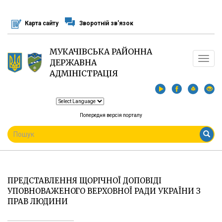
Перейти
до
Карта сайту
Зворотній зв'язок
основного
матеріалу
МУКАЧІВСЬКА РАЙОННА
Toggle
ДЕРЖАВНА
navigat
АДМІНІСТРАЦІЯ
Попередня версія порталу
ПОШУКОВА
ФОРМА
Пошук
ПРЕДСТАВЛЕННЯ ЩОРІЧНОЇ ДОПОВІДІ
УПОВНОВАЖЕНОГО ВЕРХОВНОЇ РАДИ УКРАЇНИ З
ПРАВ ЛЮДИНИ