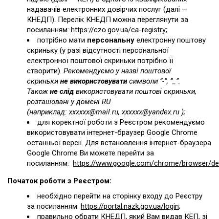
надавачів електронних довірчих послуг (далі —
КНЕДП). Перелік КНЕДП можна переглянути за
посиланням:
https://czo.gov.ua/ca-registry
;
потрібно мати
персональну
електронну поштову
скриньку (у разі відсутності персональної
електронної поштової скриньки потрібно її
створити).
Рекомендуємо у назві поштової
скриньки
не використовувати
символи “-”, “_”.
Також
не слід
використовувати поштові скриньки,
розташовані у домені RU
(наприклад: хххххх@mail.ru, хххххх@yandex.ru
);
для коректної роботи з Реєстром рекомендуємо
використовувати інтернет-браузер Google Chrome
останньої версії. Для встановлення інтернет-браузера
Google Chrome Ви можете перейти за
посиланням:
https://www.google.com/chrome/browser/des
Початок роботи з Реєстром:
необхідно перейти на сторінку входу до Реєстру
за посиланням:
https://portal.nazk.gov.ua/login
;
правильно обрати КНЕДП, який Вам видав КЕП, зі