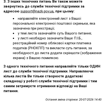
3. З інших технічних питань Ви також можете
звернутись до служби технічної підтримки за
адресою
support@nazk.gov.ua
, при цьому:
направляйте електронний лист з Вашої
персональної електронної поштової скриньки, яка
зазначена при реєстрації;
у темі листа зазначайте суть Вашого питання;
у листі необхідно зазначити Ваше П.І.Б.,
реєстраційний номер облікової картки платника
податків (РНОКПП) та викласти суть питання, за
необхідності до листа додати скріншоти (зображення
екрана) з Вашою помилкою.
З одного технічного питання направляйте тільки ОДИН
лист до служби технічної підтримки. Направляючи
кілька листів Ви тільки створюєте додаткові
складнощі у роботі служби технічної підтримки і тим
самим затримуєте отримання відповіді на Ваші
питання.
Остання зміна сторінки: 20-07-2026 14:40