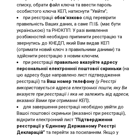
списку, обрати файл ключа та ввести пароль
особистого ключа КЕП, натиснути “Увійти”;
при реєстрації
обов’язково
слід перевірити
правильність Ваших даних, а саме П.І.Б. (має бути
українською) та РНОКПП. У разі виявлення
розбіжностей необхідно припинити реєстрацію та
звернутись до КНЕДП, який Вам видав КЕП
(отримати новий ключ з правильними даними) та
здійснити реєстрацію з новим ключем;
при реєстрації
правильно вказуйте адресу
персональної електронної поштової скриньки
(на
цю адресу буде направлено лист підтвердження
реєстрації) та
Ваш номер телефону
(у Реєстрі
використовується адреса електронної пошти, яку Ви
вказуєте при реєстрації і яка не залежить від адреси,
вказаної Вами при отриманні КЕП)
;
для завершення реєстрації необхідно увійти до
Вашої поштової скриньки (вказаної при реєстрації),
відкрити електронний лист “
Підтвердження
реєстрації у Єдиному Державному Реєстрі
Декларацій”
та перейти за посиланням. Якщо у