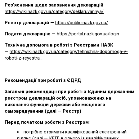
Роз’яснення щодо заповнення декларацій
—
https://wiki.nazk.gov.ua/category/deklaruvannya/
Реєстр декларацій
—
https://public.nazk.gov.ua/
Подати декларацію
—
https://portal.nazk.gov.ua/login
Технічна допомога в роботі з Реєстрами НАЗК
—
https://wiki.nazk.gov.ua/category/tehnichna-dopomoga-v-
roboti-z-reyestra...
Рекомендації при роботі з ЄДРД
Загальні рекомендації при роботі з Єдиним державним
реєстром декларацій осіб, уповноважених на
виконання функцій держави або місцевого
самоврядування (далі — Реєстр)
Перед початком роботи з Реєстром
:
потрібно отримати кваліфікований електронний
підпис (далі — КЕП) в одного із кваліфікованих