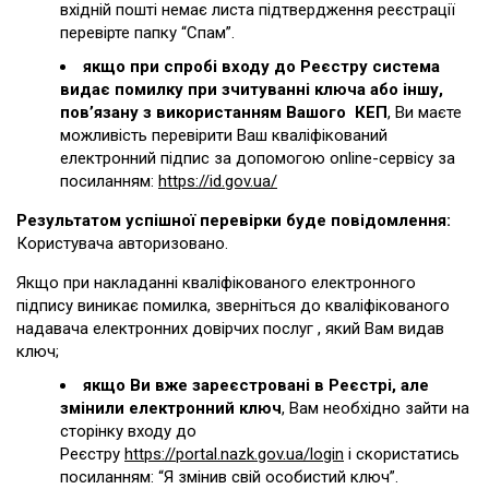
вхідній пошті немає листа підтвердження реєстрації
перевірте папку “Спам”.
якщо при спробі входу до Реєстру система
видає помилку при зчитуванні ключа або іншу,
пов’язану з використанням Вашого КЕП
, Ви маєте
можливість перевірити Ваш кваліфікований
електронний підпис за допомогою online-сервісу за
посиланням:
https://id.gov.ua/
Результатом успішної перевірки буде повідомлення:
Користувача авторизовано.
Якщо при накладанні кваліфікованого електронного
підпису виникає помилка, зверніться до кваліфікованого
надавача електронних довірчих послуг , який Вам видав
ключ;
якщо Ви вже зареєстровані в Реєстрі, але
змінили електронний ключ
, Вам необхідно зайти на
сторінку входу до
Реєстру
https://portal.nazk.gov.ua/login
і скористатись
посиланням: “Я змінив свій особистий ключ”.