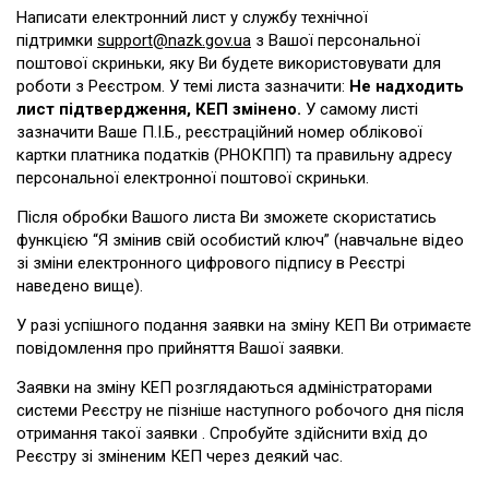
Написати електронний лист у службу технічної
підтримки
support@nazk.gov.ua
з Вашої персональної
поштової скриньки, яку Ви будете використовувати для
роботи з Реєстром. У темі листа зазначити:
Не надходить
лист підтвердження, КЕП змінено.
У самому листі
зазначити Ваше П.І.Б., реєстраційний номер облікової
картки платника податків (РНОКПП) та правильну адресу
персональної електронної поштової скриньки.
Після обробки Вашого листа Ви зможете скористатись
функцією “Я змінив свій особистий ключ” (навчальне відео
зі зміни електронного цифрового підпису в Реєстрі
наведено вище).
У разі успішного подання заявки на зміну КЕП Ви отримаєте
повідомлення про прийняття Вашої заявки.
Заявки на зміну КЕП розглядаються адміністраторами
системи Реєстру не пізніше наступного робочого дня після
отримання такої заявки . Спробуйте здійснити вхід до
Реєстру зі зміненим КЕП через деякий час.