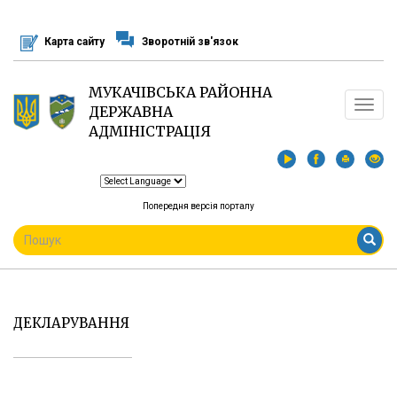
Перейти
до
Карта сайту
Зворотній зв'язок
основного
матеріалу
МУКАЧІВСЬКА РАЙОННА
Toggle
ДЕРЖАВНА
navigat
АДМІНІСТРАЦІЯ
Попередня версія порталу
ПОШУКОВА
ФОРМА
Пошук
ДЕКЛАРУВАННЯ