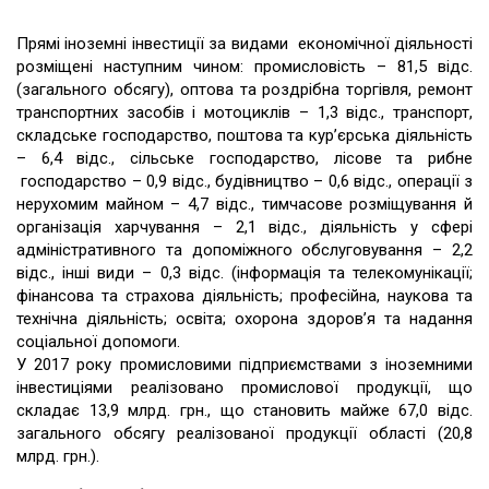
Прямі іноземні інвестиції за видами економічної діяльності
розміщені наступним чином: промисловість – 81,5 відс.
(загального обсягу), оптова та роздрібна торгівля, ремонт
транспортних засобів і мотоциклів – 1,3 відс., транспорт,
складське господарство, поштова та кур’єрська діяльність
– 6,4 відс., сільське господарство, лісове та рибне
господарство – 0,9 відс., будівництво – 0,6 відс., операції з
нерухомим майном – 4,7 відс., тимчасове розміщування й
організація харчування – 2,1 відс., діяльність у сфері
адміністративного та допоміжного обслуговування – 2,2
відс., інші види – 0,3 відс. (інформація та телекомунікації;
фінансова та страхова діяльність; професійна, наукова та
технічна діяльність; освіта; охорона здоров’я та надання
соціальної допомоги.
У 2017 року промисловими підприємствами з іноземними
інвестиціями реалізовано промислової продукції, що
складає 13,9 млрд. грн., що становить майже 67,0 відс.
загального обсягу реалізованої продукції області (20,8
млрд. грн.).