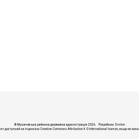
© Мукачівська районна державна адміністрація 2026
Розробник:
Divilon
ент доступний за ліцензією
Creative Commons Attribution 4.0 International license
, якщо не заз