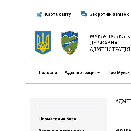
Перейти
до
Карта сайту
Зворотній зв'язок
основного
матеріалу
МУКАЧІВСЬКА 
ДЕРЖАВНА
АДМІНІСТРАЦІЯ
Головна
Адміністрація
Про Мука
АДМІ
Нормативна база
РОЗПО