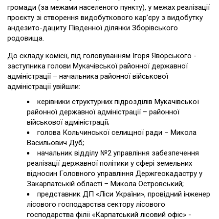
громади (за межами населеного пункту), у межах реалізації
проєкту зі створення видобуткового кар’єру з видобутку
андезито-дациту Південної ділянки Зборівського
родовища.
До складу комісії, під головуванням Ігоря Яворського -
заступника голови Мукачівської районної державної
адміністрації – начальника районної військової
адміністрації увійшли:
керівники структурних підрозділів Мукачівської
районної державної адміністрації – районної
військової адміністрації;
голова Кольчинської селищної ради – Микола
Васильович Дуб;
начальник відділу №2 управління забезпечення
реалізації державної політики у сфері земельних
відносин Головного управління Держгеокадастру у
Закарпатській області – Микола Островський;
представник ДП «Ліси України», провідний інженер
лісового господарства сектору лісового
господарства філії «Карпатський лісовий офіс» -