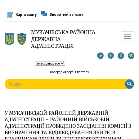
Перейти
до
Карта сайту
Зворотній зв'язок
основного
матеріалу
МУКАЧІВСЬКА РАЙОННА
Toggle
ДЕРЖАВНА
navigat
АДМІНІСТРАЦІЯ
Попередня версія порталу
ПОШУКОВА
ФОРМА
Пошук
У МУКАЧІВСЬКІЙ РАЙОННІЙ ДЕРЖАВНІЙ
АДМІНІСТРАЦІЇ – РАЙОННІЙ ВІЙСЬКОВІЙ
АДМІНІСТРАЦІЇ ПРОВЕДЕНО ЗАСІДАННЯ КОМІСІЇ З
ВИЗНАЧЕННЯ ТА ВІДШКОДУВАННЯ ЗБИТКІВ