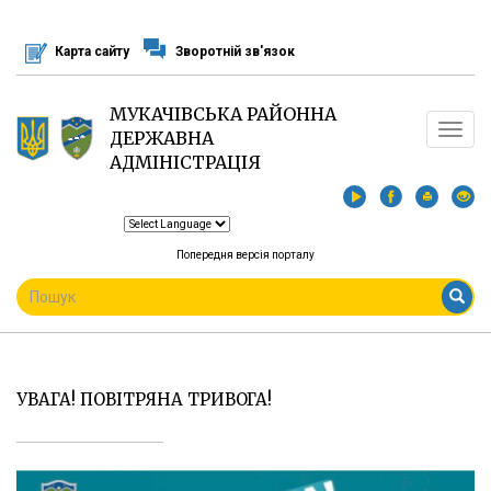
Перейти
до
Карта сайту
Зворотній зв'язок
основного
матеріалу
МУКАЧІВСЬКА РАЙОННА
Toggle
ДЕРЖАВНА
navigat
АДМІНІСТРАЦІЯ
Попередня версія порталу
ПОШУКОВА
ФОРМА
Пошук
УВАГА! ПОВІТРЯНА ТРИВОГА!