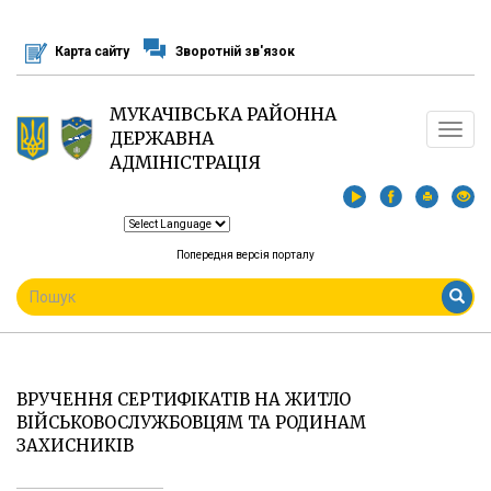
Перейти
до
Карта сайту
Зворотній зв'язок
основного
матеріалу
МУКАЧІВСЬКА РАЙОННА
Toggle
ДЕРЖАВНА
navigat
АДМІНІСТРАЦІЯ
Попередня версія порталу
ПОШУКОВА
ФОРМА
Пошук
ВРУЧЕННЯ СЕРТИФІКАТІВ НА ЖИТЛО
ВІЙСЬКОВОСЛУЖБОВЦЯМ ТА РОДИНАМ
ЗАХИСНИКІВ