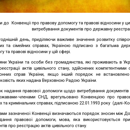
и до Конвенції про правову допомогу та правові відносини у ци
витребування документів про державну реєстрац
однішній день, приділяючи важливе значення розвитку співро
них та сімейних справах, Україною підписано з багатьма де
у та правові відносини у цій сфері.
яни України та особи без громадянства, які проживають в Укр
реєстрації актів цивільного стану, здійснених компетентними
онних справ України, якщо інший порядок не встановлено
ковість яких надана Верховною Радою України.
к надання правової допомоги щодо витребування документів пр
ржавами-членами СНД, врегульовано Конвенцією про правову
х та кримінальних справах, підписаною 22.01.1993 року (далі-Ко
ми зазначеної Конвенції визначаються порядок зносин між До
дання правової допомоги, мова, яка використовується при 
тів про реєстрацію актів цивільного стану.