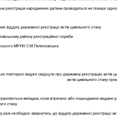
а реєстрація народження дитини проводиться не пізніше одног
ик відділу державної реєстрації актів цивільного стану
качівському району реєстраційної служби
вського МРУЮ С.М.Пелюховська
ок повторної видачі свідоцтв про державну реєстрацію актів ци
актів цивільного стану гро
трапляються випадки, коли втрачено або пошкоджено видане ра
ого стану.
у разі необхідно звернутись до відділу державної реєстрації а