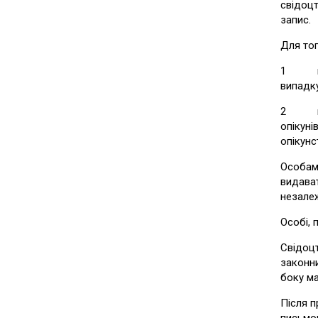
свідоцт
запис.
Для тог
1 повт
випадку
2 повт
опікуні
опікунс
Особам,
видават
незалеж
Особі, 
Свідоцт
законни
боку ма
Після п