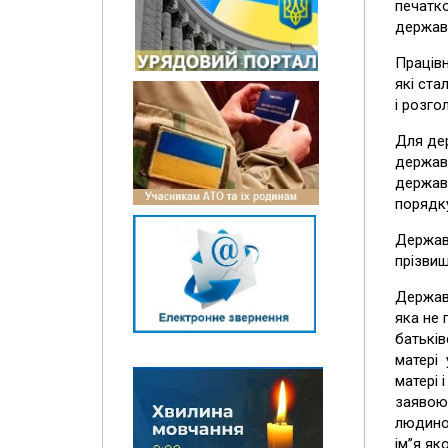
печатко
державн
Працівн
які ста
і розго
Для дер
державн
державн
порядку
Держав
прізвищ
Держав
яка не 
батьків
матері 
матері 
заявою
людиною
ім”я як