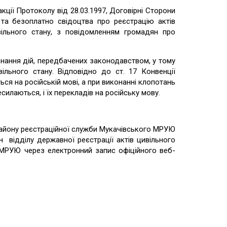
акції Протоколу від 28.03.1997, Договірні Сторони
та безоплатно свідоцтва про реєстрацію актів
вільного стану, з повідомленням громадян про
нання дій, передбачених законодавством, у тому
ільного стану. Відповідно до ст. 17 Конвенції
я на російській мові, а при виконанні клопотань
илаються, і їх перекладів на російську мову.
 району реєстраційної служби Мукачівського МРУЮ
відділу державної реєстрації актів цивільного
 МРУЮ через електронний запис офіційного веб-