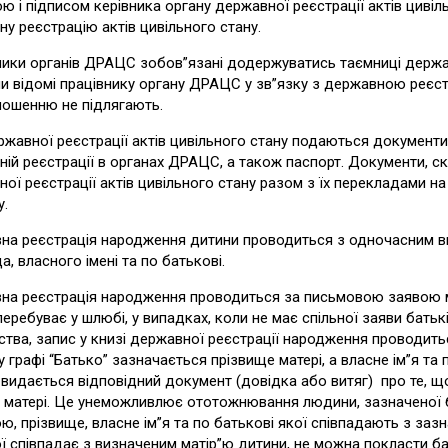
ю і підписом керівника органу державної реєстрації актів цивіл
у реєстрацію актів цивільного стану.
ики органів ДРАЦС зобов”язані додержуватись таємниці державно
ли відомі працівнику органу ДРАЦС у зв”язку з державною реєст
лошенню не підлягають.
жавної реєстрації актів цивільного стану подаються документи
ій реєстрації в органах ДРАЦС, а також паспорт. Документи, 
ої реєстрації актів цивільного стану разом з їх перекладами н
.
на реєстрація народження дитини проводиться з одночасним ви
а, власного імені та по батькові.
на реєстрація народження проводиться за письмовою заявою ма
перебуває у шлюбі, у випадках, коли не має спільної заяви бать
ства, запис у книзі державної реєстрації народження проводить
у графі “Батько” зазначається прізвище матері, а власне ім”я та
і видається відповідний документ (довідка або витяг) про те, щ
 матері. Це унеможливлює ототожнювання людини, зазначеної б
, прізвище, власне ім”я та по батькові якої співпадають з зазн
ої співпадає з визначеним матір”ю дитини, не можна покласти ба