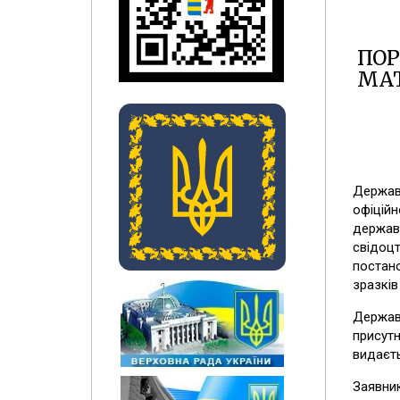
ПОР
МАТ
Державн
офіційн
державн
свідоцт
постано
зразків
Державн
​
присутн
видаєть
Заявник