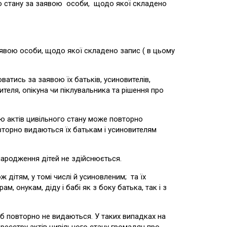
го стану за заявою особи, щодо якої складено
ою особи, щодо якої складено запис ( в цьому
ись за заявою їх батьків, усиновителів,
ителя, опікуна чи піклувальника та рішення про
ю актів цивільного стану може повторно
вторно видаються їх батькам і усиновителям
народження дітей не здійснюється.
дітям, у томі числі й усиновленим; та їх
 онукам, діду і бабі як з боку батька, так і з
б повторно не видаються. У таких випадках на