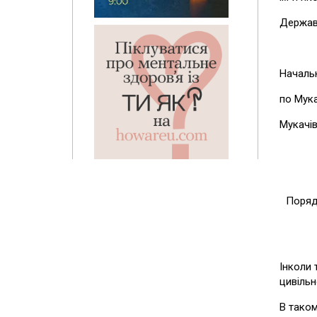
Державн
Начальн
по Му
Мукачі
Поряд
Інколи 
цивільн
В таком