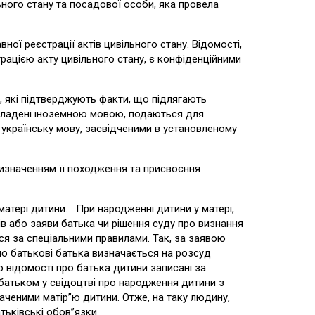
ьного стану та посадової особи, яка провела
ї реєстрації актів цивільного стану. Відомості,
рацією акту цивільного стану, є конфіденційними
, які підтверджують факти, що підлягають
складені іноземною мовою, подаються для
а українську мову, засвідченими в установленому
значенням її походження та присвоєння
тері дитини. При народженні дитини у матері,
ків або заяви батька чи рішення суду про визнання
ся за спеціальними правилами. Так, за заявою
 по батькові батька визначається на розсуд
о відомості про батька дитини записані за
атьком у свідоцтві про народження дитини з
аченими матір”ю дитини. Отже, на таку людину,
тьківські обов”язки.