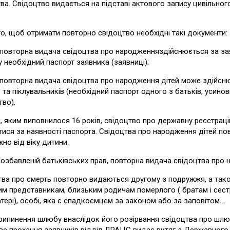
ва. Свідоцтво видається на підставі актового запису цивільно
о, щоб отримати повторно свідоцтво необхідні такі документи:
орна видача свідоцтва про народженняздійснюється за заяв
 необхідний паспорт заявника (заявниці);
орна видача свідоцтва про народження дітей може здійснюват
в та піклувальників (необхідний паспорт одного з батьків, усинов
тво).
 яким виповнилося 16 років, свідоцтво про державну реєстраці
ися за наявності паспорта. Свідоцтва про народження дітей по
но від віку дитини.
позбавленій батьківських прав, повторна видача свідоцтва про 
ва про смерть повторно видаються другому з подружжя, а також 
м представникам, близьким родичам померлого ( братам і сестрам,
тері), особі, яка є спадкоємцем за законом або за заповітом...
рипинення шлюбу внаслідок його розірвання свідоцтва про шлю