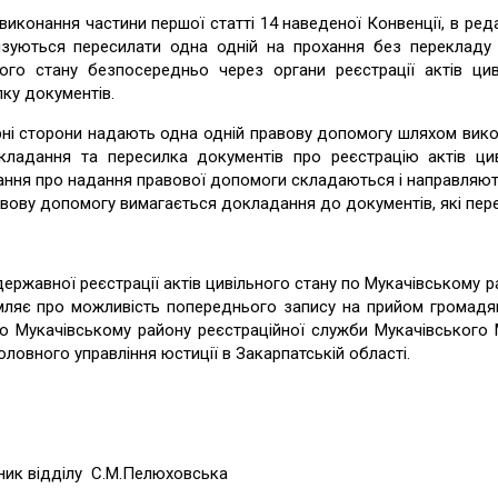
 виконання частини першої статті 14 наведеної Конвенції, в ред
язуються пересилати одна одній на прохання без перекладу 
ного стану безпосередньо через органи реєстрації актів ци
ку документів.
ні сторони надають одна одній правову допомогу шляхом вико
складання та пересилка документів про реєстрацію актів цив
ння про надання правової допомоги складаються і направляютьс
вову допомогу вимагається докладання до документів, які перес
державної реєстрації актів цивільного стану по Мукачівському
мляє про можливість попереднього запису на прийом громадян 
по Мукачівському району реєстраційної служби Мукачівського
оловного управління юстиції в Закарпатській області.
ник відділу С.М.Пелюховська