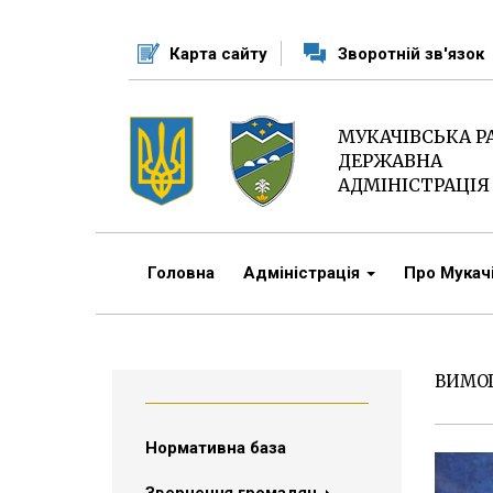
Перейти
до
Карта сайту
Зворотній зв'язок
основного
матеріалу
МУКАЧІВСЬКА 
ДЕРЖАВНА
АДМІНІСТРАЦІЯ
Головна
Адміністрація
Про Мука
ВИМО
Нормативна база