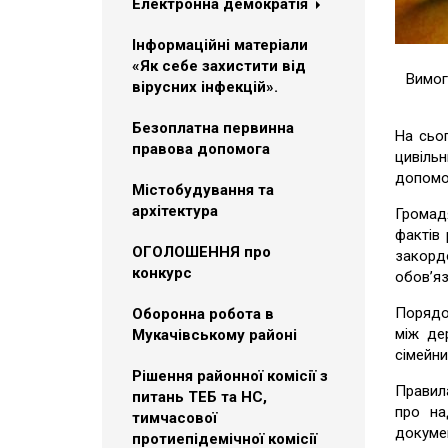
Електронна демократія
Інформаційні матеріали
«Як себе захистити від
Вимог
вірусних інфекцій».
Безоплатна первинна
На сьог
правова допомога
цивіль
допомог
Містобудування та
архітектура
Громад
фактів 
ОГОЛОШЕННЯ про
закорд
конкурс
обов’яз
Порядо
Оборонна робота в
між де
Мукачівському районі
сімейни
Рішення районної комісії з
Правила
питань ТЕБ та НС,
про на
тимчасової
докумен
протиепідемічної комісії