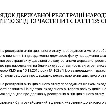
ЯДОК ДЕРЖАВНОЇ РЕЄСТРАЦІЇ НАР
ІР’Ю ЗГІДНО ЧАСТИНИ 1 СТАТТІ 135 
а реєстрація актів цивільного стану проводиться з метою забез
ого визнання і підтвердження державою факту народження фізи
ої реєстрації акту цивільного стану органами державної реєстра
во про народження на бланках суворої звітності, виготовлених 
вою КМУ від 10.11.2010 року № 1025 “Про затвердження зразків 
 бланків свідоцтв про державну реєстрацію актів цивільного ста
а реєстрація акту цивільного стану проводиться шляхом склад
ості заявника. На підставі складеного актового запису цивільно
ся свідоцтво про державну реєстрацію актів цивільного стану.
повинен бути ознайомлений з даними, унесеними до актового за