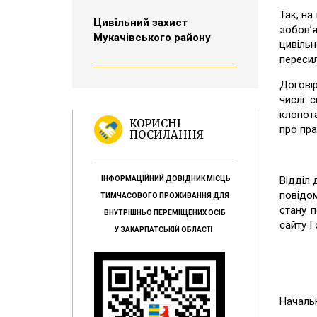
Так, на
Цивільний захист
зобов’
Мукачівського району
цивіль
пересил
Договір
числі 
клопота
КОРИСНІ
про пра
ПОСИЛАННЯ
Відділ 
ІНФОРМАЦІЙНИЙ ДОВІДНИК МІСЦЬ
повідо
ТИМЧАСОВОГО ПРОЖИВАННЯ ДЛЯ
стану 
ВНУТРІШНЬО ПЕРЕМІЩЕНИХ ОСІБ
сайту Г
У ЗАКАРПАТСЬКІЙ ОБЛАС
ТІ
Началь