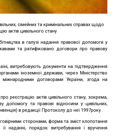
вільних, сімейних та кримінальних справах щодо
ію актів цивільного стану
бітництва в галузі надання правової допомоги у
ржавами та ратифіковано договори про правову
аїні, витребовують документи на підтвердження
 органами іноземної держави, через Міністерство
 міжнародними договорами України, згода на
о реєстрацію актів цивільного стану, зокрема,
 допомогу та правові відносини у цивільних,
нвенція) в редакції Протоколу до неї 1997року .
говірними сторонами, форма та зміст клопотання
її наданні, порядок витребування і вручення