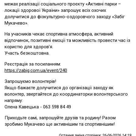
межах реалізації соціального проєкту «Активні парки –
локації здорової України» запрошує всіх охочих
долучитися до фізкультурно-оздоровчого заходу «Забіг
Мукачево».
На учасників чекає спортивна атмосфера, активний
відпочинок, позитивні емоції та можливість провести час із
користю для здоров’я.
Участь безкоштовна.
Реєстрація за посиланням:
https://zabig.com.ua/event/240
Запрошуємо волонтерів!
Якщо бажаєте долучитися до організації заходу як
волонтер, звертайтеся до координаторки волонтерського
напряму:
Олена Кавецька - 063 598 84 49
Приходьте самі, запрошуйте друзів та родину! Разом
зробимо Мукачево ще активнішим та спортивнішим!
Остання зміна сторінки: 26-06-2026 14:19