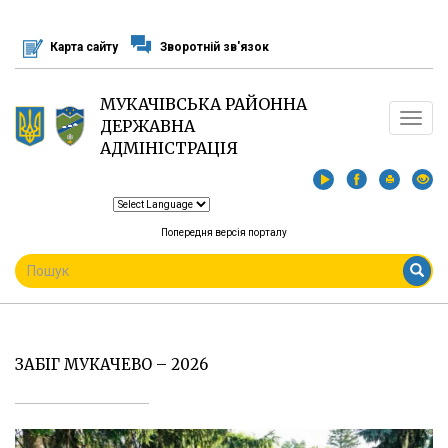
Перейти
до
Карта сайту
Зворотній зв'язок
основного
матеріалу
МУКАЧІВСЬКА РАЙОННА
Toggle
ДЕРЖАВНА
navigat
АДМІНІСТРАЦІЯ
Попередня версія порталу
ПОШУКОВА
ФОРМА
Пошук
ЗАБІГ МУКАЧЕВО – 2026