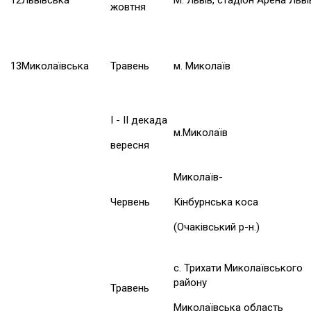
12
Львівська
М. Львів, стадіон Арена Льві
жовтня
13
Миколаївська
Травень
м. Миколаїв
І - ІІ декада
м.Миколаїв
вересня
Миколаїв-
Червень
Кінбурнська коса
(Очаківський р-н.)
с. Трихати Миколаївського
району
Травень
Миколаївська область