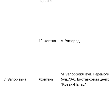
вересня
10 жовтня
м. Ужгород
М. Запоріжжя, вул. Перемоги
7
Запорізька
Жовтень
буд.70-б, Виставковий цент
"Козак-Палац"