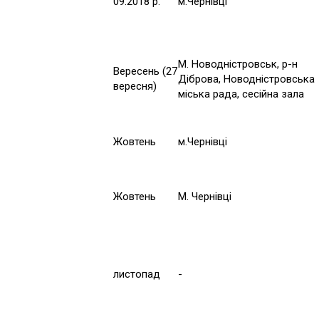
09.2018 р.
м.Чернівці
М. Новодністровськ, р-н
Вересень (27
Діброва, Новодністровська
вересня)
міська рада, сесійна зала
Жовтень
м.Чернівці
Жовтень
М. Чернівці
листопад
-