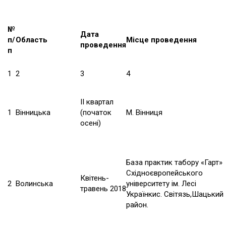
№
Дата
п/
Область
Місце проведення
проведення
п
1
2
3
4
ІІ квартал
1
Вінницька
(початок
М. Вінниця
осені)
База практик табору «Гарт»
Східноєвропейського
Квітень-
2
Волинська
університету ім. Лесі
травень 2018
Українкис. Світязь,Шацький
район.