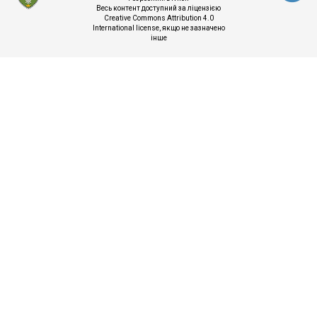
Весь контент доступний за ліцензією
Creative Commons Attribution 4.0
International license
, якщо не зазначено
інше