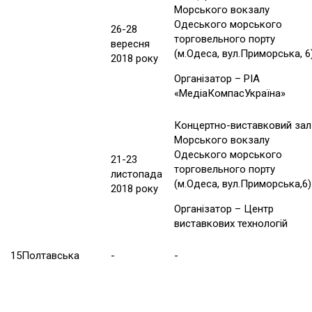
Морського вокзалу
Одеського морського
26-28
торговельного порту
вересня
(м.Одеса, вул.Приморська, 6
2018 року
Організатор – РІА
«МедіаКомпасУкраїна»
Концертно-виставковий зал
Морського вокзалу
Одеського морського
21-23
торговельного порту
листопада
(м.Одеса, вул.Приморська,6)
2018 року
Організатор – Центр
виставкових технологій
15
Полтавська
-
-