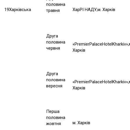
половина
19
Харківська
ХарРІ НАДУ,м. Харків
травня
Друга
половина
«PremierPalaceHotelKharkiv»,
червня
Харків
Друга
половина
«PremierPalaceHotelKharkiv»,
вересня
Харків
Перша
половина
м. Харків
жовтня