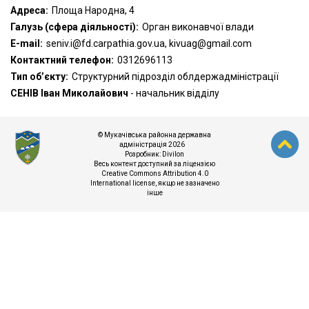
Адреса:
Площа Народна, 4
Галузь (сфера діяльності):
Орган виконавчої влади
Е-mail:
seniv.i@fd.carpathia.gov.ua, kivuag@gmail.com
Контактний телефон:
0312696113
Тип об’єкту:
Структурний підрозділ облдержадміністрації
СЕНІВ
Іван Миколайович
- начальник відділу
© Мукачівська районна державна
адміністрація 2026
Розробник:
Divilon
Весь контент доступний за ліцензією
Creative Commons Attribution 4.0
International license
, якщо не зазначено
інше