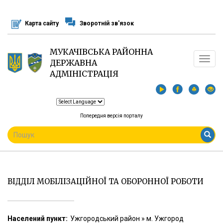
Перейти
до
Карта сайту
Зворотній зв'язок
основного
матеріалу
МУКАЧІВСЬКА РАЙОННА
Toggle
ДЕРЖАВНА
navigat
АДМІНІСТРАЦІЯ
Попередня версія порталу
ПОШУКОВА
ФОРМА
Пошук
ВІДДІЛ МОБІЛІЗАЦІЙНОЇ ТА ОБОРОННОЇ РОБОТИ
Населений пункт:
Ужгородський район » м. Ужгород