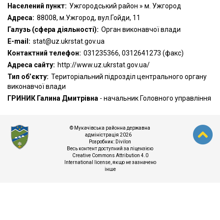
Населений пункт:
Ужгородський район » м. Ужгород
Адреса:
88008, м.Ужгород, вул.Гойди, 11
Галузь (сфера діяльності):
Орган виконавчої влади
Е-mail:
stat@uz.ukrstat.gov.ua
Контактний телефон:
031235366, 0312641273 (факс)
Адреса сайту:
http://www.uz.ukrstat.gov.ua/
Тип об’єкту:
Територіальний підрозділ центрального органу
виконавчої влади
ГРИНИК Галина Дмитрівна
- начальник Головного управління
© Мукачівська районна державна
адміністрація 2026
Розробник:
Divilon
Весь контент доступний за ліцензією
Creative Commons Attribution 4.0
International license
, якщо не зазначено
інше