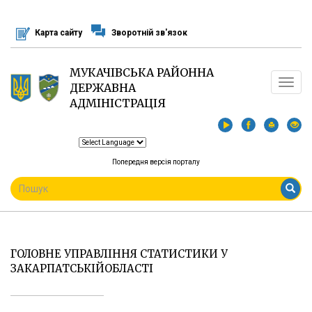
Перейти
до
Карта сайту
Зворотній зв'язок
основного
матеріалу
МУКАЧІВСЬКА РАЙОННА
Toggle
ДЕРЖАВНА
navigat
АДМІНІСТРАЦІЯ
Попередня версія порталу
ПОШУКОВА
ФОРМА
Пошук
ГОЛОВНЕ УПРАВЛІННЯ СТАТИСТИКИ У
ЗАКАРПАТСЬКІЙОБЛАСТІ