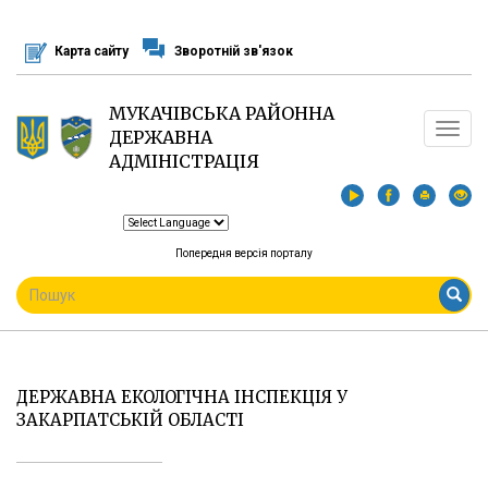
Перейти
до
Карта сайту
Зворотній зв'язок
основного
матеріалу
МУКАЧІВСЬКА РАЙОННА
Toggle
ДЕРЖАВНА
navigat
АДМІНІСТРАЦІЯ
Попередня версія порталу
ПОШУКОВА
ФОРМА
Пошук
ДЕРЖАВНА ЕКОЛОГІЧНА ІНСПЕКЦІЯ У
ЗАКАРПАТСЬКІЙ ОБЛАСТІ