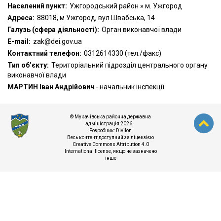
Населений пункт:
Ужгородський район » м. Ужгород
Адреса:
88018, м.Ужгород, вул.Швабська, 14
Галузь (сфера діяльності):
Орган виконавчої влади
Е-mail:
zak@dei.gov.ua
Контактний телефон:
0312614330 (тел./факс)
Тип об’єкту:
Територіальний підрозділ центрального органу
виконавчої влади
МАРТИН Іван Андрійович
- начальник інспекції
© Мукачівська районна державна
адміністрація 2026
Розробник:
Divilon
Весь контент доступний за ліцензією
Creative Commons Attribution 4.0
International license
, якщо не зазначено
інше