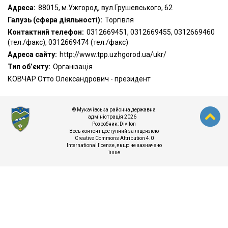
Адреса:
88015, м.Ужгород, вул.Грушевського, 62
Галузь (сфера діяльності):
Торгівля
Контактний телефон:
0312669451, 0312669455, 0312669460
(тел./факс), 0312669474 (тел./факс)
Адреса сайту:
http://www.tpp.uzhgorod.ua/ukr/
Тип об’єкту:
Організація
КОВЧАР Отто Олександрович - президент
© Мукачівська районна державна
адміністрація 2026
Розробник:
Divilon
Весь контент доступний за ліцензією
Creative Commons Attribution 4.0
International license
, якщо не зазначено
інше