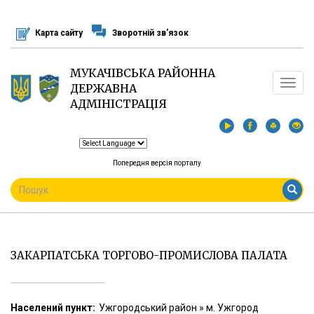
Перейти
до
Карта сайту
Зворотній зв'язок
основного
матеріалу
МУКАЧІВСЬКА РАЙОННА
Toggle
ДЕРЖАВНА
navigat
АДМІНІСТРАЦІЯ
Попередня версія порталу
ПОШУКОВА
ФОРМА
Пошук
ЗАКАРПАТСЬКА ТОРГОВО-ПРОМИСЛОВА ПАЛАТА
Населений пункт:
Ужгородський район » м. Ужгород