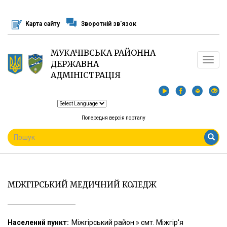
Перейти
до
Карта сайту
Зворотній зв'язок
основного
матеріалу
МУКАЧІВСЬКА РАЙОННА
Toggle
ДЕРЖАВНА
navigat
АДМІНІСТРАЦІЯ
Попередня версія порталу
ПОШУКОВА
ФОРМА
Пошук
МІЖГІРСЬКИЙ МЕДИЧНИЙ КОЛЕДЖ
Населений пункт:
Міжгірський район » смт. Міжгір'я