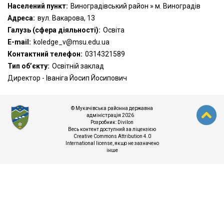
Населений пункт:
Виноградівський район » м. Виноградів
Адреса:
вул. Вакарова, 13
Галузь (сфера діяльності):
Освіта
Е-mail:
koledge_v@msu.edu.ua
Контактний телефон:
0314321589
Тип об’єкту:
Освітній заклад
Директор - Іваніга Йосип Йосипович
© Мукачівська районна державна
адміністрація 2026
Розробник:
Divilon
Весь контент доступний за ліцензією
Creative Commons Attribution 4.0
International license
, якщо не зазначено
інше