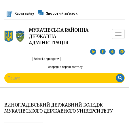
Перейти
до
Карта сайту
Зворотній зв'язок
основного
матеріалу
МУКАЧІВСЬКА РАЙОННА
Toggle
ДЕРЖАВНА
navigat
АДМІНІСТРАЦІЯ
Попередня версія порталу
ПОШУКОВА
ФОРМА
Пошук
ВИНОГРАДІВСЬКИЙ ДЕРЖАВНИЙ КОЛЕДЖ
МУКАЧІВСЬКОГО ДЕРЖАВНОГО УНІВЕРСИТЕТУ