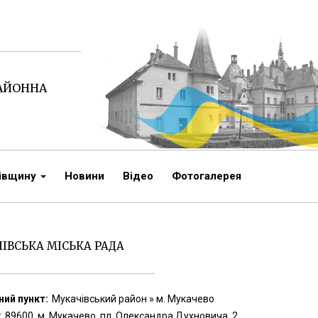
РАЙОННА
чівщину
Новини
Відео
Фотогалерея
ІВСЬКА МІСЬКА РАДА
ий пункт:
Мукачівський район » м. Мукачево
:
89600, м. Мукачево, пл. Олександра Духновича, 2