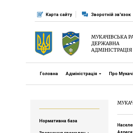
Перейти
до
Карта сайту
Зворотній зв'язок
основного
матеріалу
МУКАЧІВСЬКА 
ДЕРЖАВНА
АДМІНІСТРАЦІЯ
Головна
Адміністрація
Про Мука
МУКАЧ
Нормативна база
Населен
Адреса