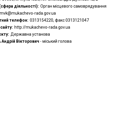
(сфера діяльності):
Орган місцевого самоврядування
mvk@mukachevo-rada.gov.ua
тний телефон:
0313154220, факс 0313121047
сайту:
http://mukachevo-rada.gov.ua
єкту:
Державна установа
 Андрій Вікторович
- міський голова