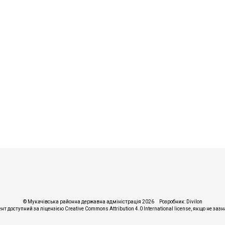
© Мукачівська районна державна адміністрація 2026
Розробник:
Divilon
ент доступний за ліцензією
Creative Commons Attribution 4.0 International license
, якщо не заз