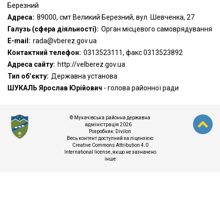
Березний
Адреса:
89000, смт Великий Березний, вул. Шевченка, 27
Галузь (сфера діяльності):
Орган місцевого самоврядування
Е-mail:
rada@vberez.gov.ua
Контактний телефон:
0313523111, факс 0313523892
Адреса сайту:
http://velberez.gov.ua
Тип об’єкту:
Державна установа
ШУКАЛЬ Ярослав Юрійович
- голова районної ради
© Мукачівська районна державна
адміністрація 2026
Розробник:
Divilon
Весь контент доступний за ліцензією
Creative Commons Attribution 4.0
International license
, якщо не зазначено
інше