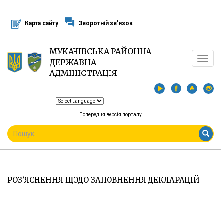
Перейти
до
Карта сайту
Зворотній зв'язок
основного
матеріалу
МУКАЧІВСЬКА РАЙОННА
Toggle
ДЕРЖАВНА
navigat
АДМІНІСТРАЦІЯ
Попередня версія порталу
ПОШУКОВА
ФОРМА
Пошук
РОЗ’ЯСНЕННЯ ЩОДО ЗАПОВНЕННЯ ДЕКЛАРАЦІЙ